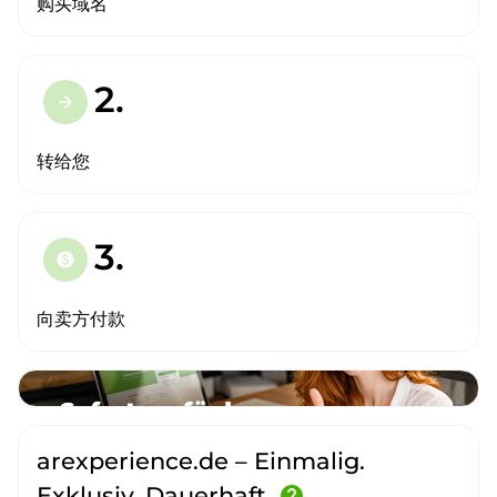
购买域名
2.
arrow_forward
转给您
3.
paid
向卖方付款
arexperience.de – Einmalig.
Exklusiv. Dauerhaft.
help