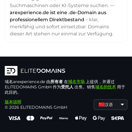
Suchmaschinen oder KI-Systeme suchen. —
arexperience.de ist eine .de-Domain aus
professionellem Direktbestand
– klar,
merkfähig und sofort einsetzbar. Domains
dieser Art stehen nur einmal zur Verfügung.
域名
arexperience.de
由
所有者
在
域名市场
上提供，并通过
ELITEDOMAINS GmbH 作为
受托人
出售。销售
域名的技术
用于
此目的。
版本说明
汉语
© 2026 ELITEDOMAINS GmbH